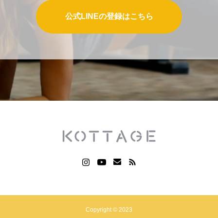
公式LINEの登録はこちら
Copyright © 2023