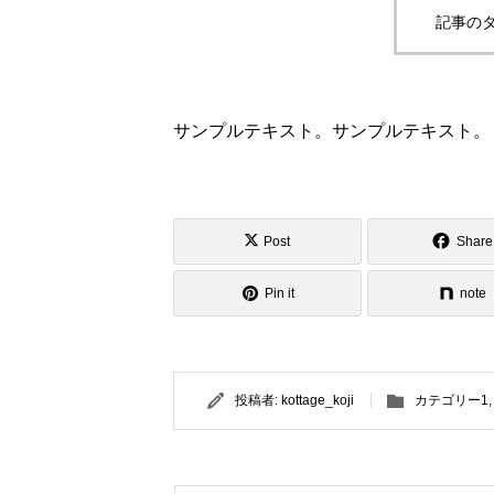
記事のタ
サンプルテキスト。サンプルテキスト。
Post
Share
Pin it
note
投稿者:
kottage_koji
カテゴリー1