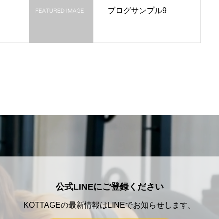
ブログサンプル9
公式LINEにご登録ください
KOTTAGEの最新情報はLINEでお知らせします。