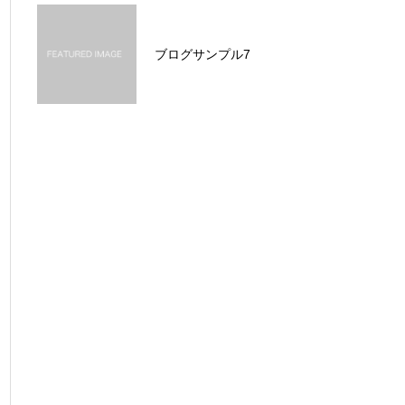
ブログサンプル7